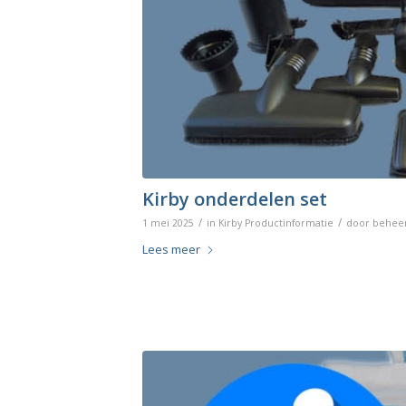
Kirby onderdelen set
/
/
1 mei 2025
in
Kirby Productinformatie
door
behee
Lees meer