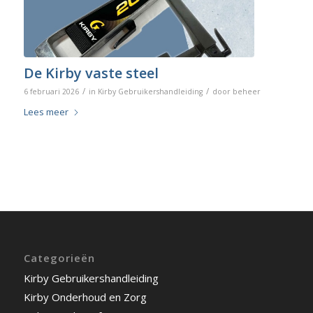
De Kirby vaste steel
/
/
6 februari 2026
in
Kirby Gebruikershandleiding
door
beheer
Lees meer
Categorieën
Kirby Gebruikershandleiding
Kirby Onderhoud en Zorg