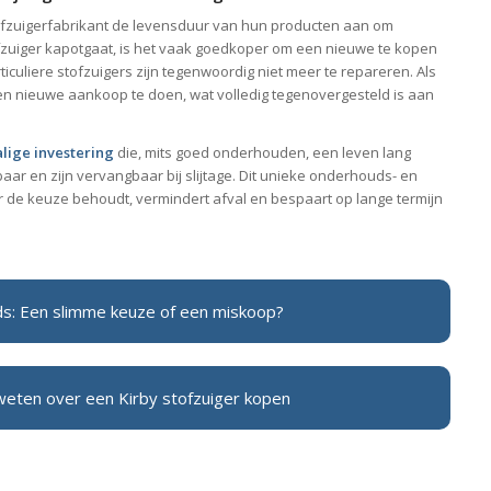
stofzuigerfabrikant de levensduur van hun producten aan om
zuiger kapotgaat, is het vaak goedkoper om een nieuwe te kopen
rticuliere stofzuigers zijn tegenwoordig niet meer te repareren. Als
nieuwe aankoop te doen, wat volledig tegenovergesteld is aan
lige investering
die, mits goed onderhouden, een leven lang
ar en zijn vervangbaar bij slijtage. Dit unieke onderhouds- en
r de keuze behoudt, vermindert afval en bespaart op lange termijn
s: Een slimme keuze of een miskoop?
weten over een Kirby stofzuiger kopen