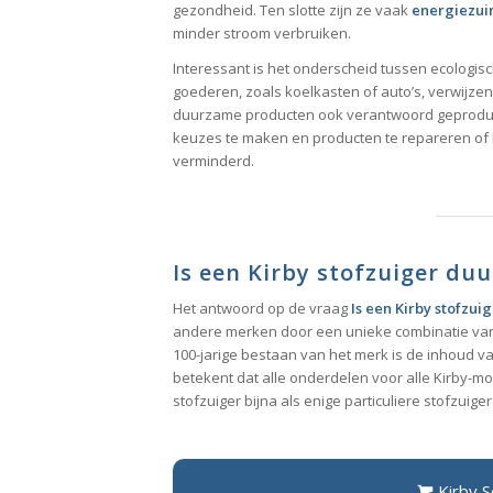
gezondheid. Ten slotte zijn ze vaak
energiezui
minder stroom verbruiken.
Interessant is het onderscheid tussen ecolog
goederen, zoals koelkasten of auto’s, verwijze
duurzame producten ook verantwoord geproducee
keuzes te maken en producten te repareren of 
verminderd.
Is een Kirby stofzuiger du
Het antwoord op de vraag
Is een Kirby stofzu
andere merken door een unieke combinatie van 
100-jarige bestaan van het merk is de inhoud va
betekent dat alle onderdelen voor alle Kirby-mo
stofzuiger bijna als enige particuliere stofzui
Kirby 