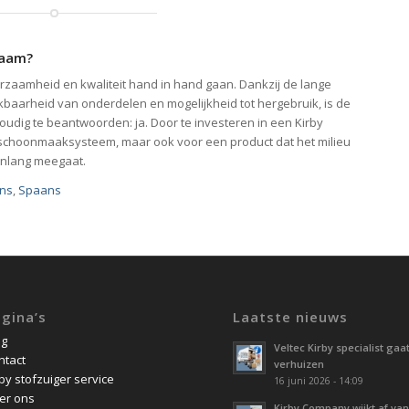
zaam?
rzaamheid en kwaliteit hand in hand gaan. Dankzij de lange
baarheid van onderdelen en mogelijkheid tot hergebruik, is de
udig te beantwoorden: ja. Door te investeren in een Kirby
ief schoonmaaksysteem, maar ook voor een product dat het milieu
enlang meegaat.
ans
Spaans
gina’s
Laatste nieuws
og
Veltec Kirby specialist gaa
ntact
verhuizen
by stofzuiger service
16 juni 2026 - 14:09
er ons
Kirby Company wijkt af van