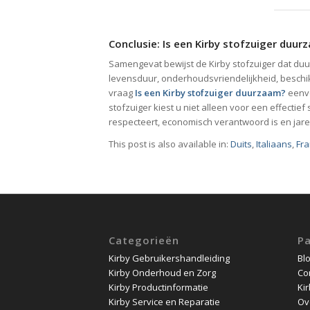
Conclusie: Is een Kirby stofzuiger duur
Samengevat bewijst de Kirby stofzuiger dat duu
levensduur, onderhoudsvriendelijkheid, beschik
vraag
Is een Kirby stofzuiger duurzaam?
eenvo
stofzuiger kiest u niet alleen voor een effect
respecteert, economisch verantwoord is en jar
This post is also available in:
Duits
Italiaans
Fr
Categorieën
Pa
Kirby Gebruikershandleiding
Bl
Kirby Onderhoud en Zorg
Co
Kirby Productinformatie
Kir
Kirby Service en Reparatie
Ov