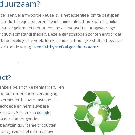
r duurzaam?
ger een verantwoorde keuze is, is het essentieel om te begrijpen
producten zijn goederen die met minimale schade aan het milieu,
zijn ze gekenmerkt door een lange levensduur, hoogwaardige
e productieomstandigheden. Deze eigenschappen zorgen ervoor dat
rde ecologische voetafdruk, minder schadelijke stoffen bevatten
zich tot de vraag:
Is een Kirby stofzuiger duurzaam?
uct?
enkele belangrijke kenmerken. Ten
rdoor minder snelle vervanging
t verminderd. Daarnaast speelt
erecyclede en hernieuwbare
 natuur. Verder zijn
eerlijk
duceerd onder goede
n bevatten duurzame producten
ter zijn voor het milieu en uw