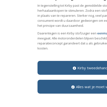
In tegenstelling tot Kirby past de gemiddelde 
herhaalaankopen te stimuleren. Zodra een stof
in plaats van te repareren. Sterker nog, veel pa
consument wordt u daardoor gedwongen om een 
het principe van duurzaamheid.
Daarentegen is een Kirby stofzuiger een
eenma
meegaat. Alle motoronderdelen blijven beschikba
reparatieconcept garandeert dat u als gebruike
kosten.
Kirby tweedehand
Alles wat je moet 