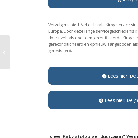
Vervolgens biedt Veltec lokale Kirby-service si
Europa. Door deze lange servicegeschiedenis ka
door uzelf als door een gecertificeerde Kirby
gereconditioneerd en opnieuw aangeboden als 
gereviseerd.
De Kirby vaste steel
Lees hier: De 
Lees hier: De g
Is een Kirby stofzuiger duurzaam? Verg