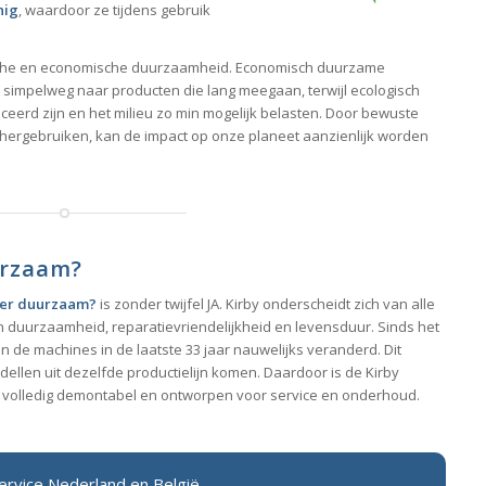
nig
, waardoor ze tijdens gebruik
ische en economische duurzaamheid. Economisch duurzame
n simpelweg naar producten die lang meegaan, terwijl ecologisch
rd zijn en het milieu zo min mogelijk belasten. Door bewuste
hergebruiken, kan de impact op onze planeet aanzienlijk worden
urzaam?
iger duurzaam?
is zonder twijfel JA. Kirby onderscheidt zich van alle
duurzaamheid, reparatievriendelijkheid en levensduur. Sinds het
n de machines in de laatste 33 jaar nauwelijks veranderd. Dit
dellen uit dezelfde productielijn komen. Daardoor is de Kirby
ger volledig demontabel en ontworpen voor service en onderhoud.
Service Nederland en België