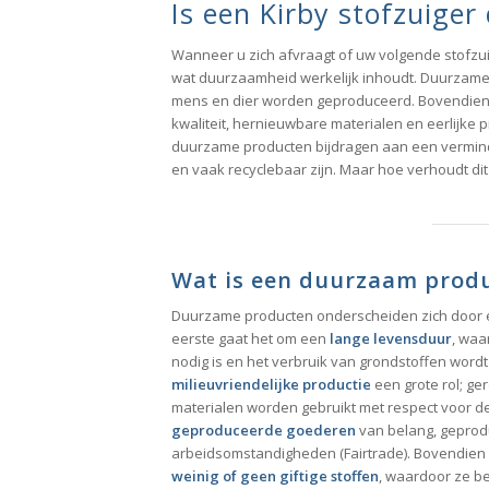
Is een Kirby stofzuige
Wanneer u zich afvraagt of uw volgende stofzui
wat duurzaamheid werkelijk inhoudt. Duurzame 
mens en dier worden geproduceerd. Bovendien 
kwaliteit, hernieuwbare materialen en eerlijk
duurzame producten bijdragen aan een verminde
en vaak recyclebaar zijn. Maar hoe verhoudt dit 
Wat is een duurzaam prod
Duurzame producten onderscheiden zich door 
eerste gaat het om een
lange levensduur
, waa
nodig is en het verbruik van grondstoffen word
milieuvriendelijke productie
een grote rol; g
materialen worden gebruikt met respect voor de
geproduceerde goederen
van belang, gepro
arbeidsomstandigheden (Fairtrade). Bovendie
weinig of geen giftige stoffen
, waardoor ze be