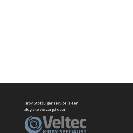
Kirby Stofzuiger service is een
blog site verzorgd door:
t