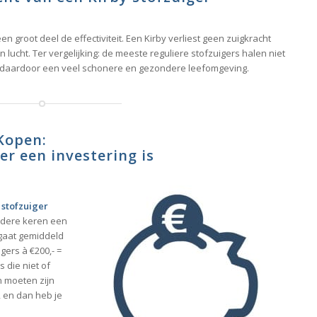
n groot deel de effectiviteit. Een Kirby verliest geen zuigkracht
 lucht. Ter vergelijking: de meeste reguliere stofzuigers halen niet
dt daardoor een veel schonere en gezondere leefomgeving.
 Kopen:
r een investering is
 stofzuiger
rdere keren een
gaat gemiddeld
gers à €200,- =
s die niet of
n moeten zijn
 en dan heb je