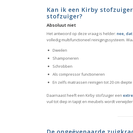
Kan ik een Kirby stofzuiger
stofzuiger?
Absoluut niet
Het antwoord op deze vraag is helder:
nee, dat
volledig multifunctioneel reinigingssysteem. Waa
Dweilen
Shamponeren
Schrobben
Als compressor functioneren
En zelfs matrassen reinigen tot 20 cm diepte
Daarnaast heeft een Kirby stofzuiger een
extr
vuil tot diep in tapijt en meubels wordt verwijder
De ongeëvenaarde zuigkrac