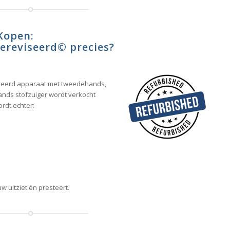
 Kopen:
ereviseerd
©
precies?
seerd apparaat met tweedehands,
hands stofzuiger wordt verkocht
rdt echter:
w uitziet én presteert.