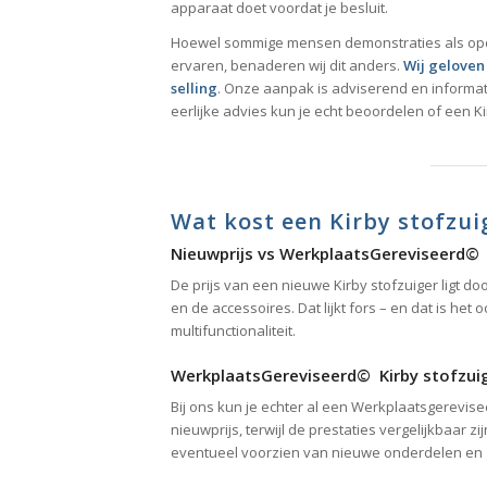
apparaat doet voordat je besluit.
Hoewel sommige mensen demonstraties als opd
ervaren, benaderen wij dit anders.
Wij geloven 
selling
. Onze aanpak is adviserend en informati
eerlijke advies kun je echt beoordelen of een Kir
Wat kost een Kirby stofzui
Nieuwprijs vs WerkplaatsGereviseerd
©
De prijs van een nieuwe Kirby stofzuiger ligt 
en de accessoires. Dat lijkt fors – en dat is he
multifunctionaliteit.
WerkplaatsGereviseerd
©
Kirby stofzui
Bij ons kun je echter al een Werkplaatsgerevis
nieuwprijs, terwijl de prestaties vergelijkbaar 
eventueel voorzien van nieuwe onderdelen en ge