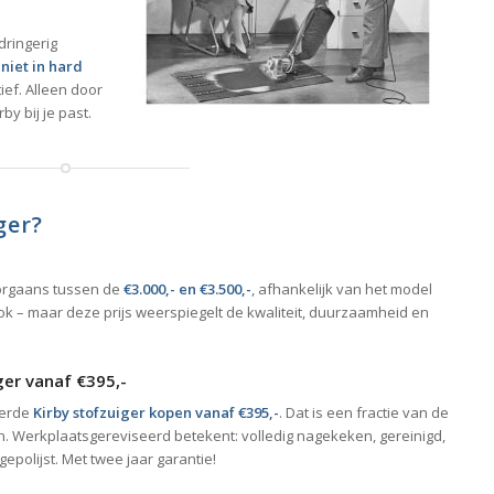
ringerig
niet in hard
ef. Alleen door
by bij je past.
ger?
doorgaans tussen de
€3.000,- en €3.500,-
, afhankelijk van het model
t ook – maar deze prijs weerspiegelt de kwaliteit, duurzaamheid en
ger vanaf €395,-
eerde
Kirby stofzuiger kopen vanaf €395,-
. Dat is een fractie van de
zijn. Werkplaatsgereviseerd betekent: volledig nagekeken, gereinigd,
polijst. Met twee jaar garantie!