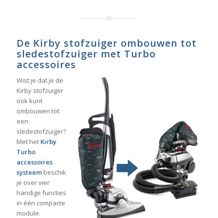
De Kirby stofzuiger ombouwen tot
sledestofzuiger met Turbo
accessoires
Wist je dat je de
Kirby stofzuiger
ook kunt
ombouwen tot
een
sledestofzuiger?
Met het
Kirby
Turbo
accessoires
systeem
beschik
je over vier
handige functies
in één compacte
module.