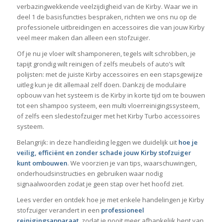
verbazingwekkende veelzijdigheid van de Kirby. Waar we in
deel 1 de basisfuncties bespraken, richten we ons nu op de
professionele uitbreidingen en accessoires die van jouw Kirby
veel meer maken dan alleen een stofzuiger.
Of je nu je vloer wilt shamponeren, tegels wilt schrobben, je
tapijt grondig wilt reinigen of zelfs meubels of auto’s wilt
polijsten: met de juiste Kirby accessoires en een stapsgewijze
uitleg kun je dit allemaal zelf doen. Dankzij de modulaire
opbouw van het systeem is de Kirby in korte tijd om te bouwen
tot een shampoo systeem, een multi vloerreinigingssysteem,
of zelfs een sledestofzuiger met het Kirby Turbo accessoires
systeem.
Belangrijk: in deze handleiding leggen we duidelijk uit
hoe je
veilig, efficiënt en zonder schade jouw Kirby stofzuiger
kunt ombouwen
. We voorzien je van tips, waarschuwingen,
onderhoudsinstructies en gebruiken waar nodig
signaalwoorden zodat je geen stap over het hoofd ziet.
Lees verder en ontdek hoe je met enkele handelingen je Kirby
stofzuiger verandert in een
professioneel
reinigingsapparaat
, zodat je nooit meer afhankelijk bent van